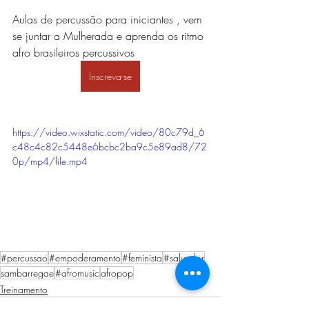
Aulas de percussão para iniciantes , vem 
se juntar a Mulherada e aprenda os ritmo 
afro brasileiros percussivos
Inscreva-se
https://video.wixstatic.com/video/80c79d_6
c48c4c82c5448e6bcbc2ba9c5e89ad8/72
0p/mp4/file.mp4
#percussao
#empoderamento
#feminista
#salvador
sambarregae
#afromusic
afropop
Treinamento