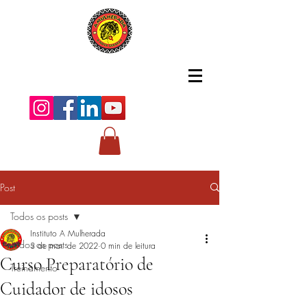
Post
Todos os posts
Instituto A Mulherada
Todos os posts
3 de mar. de 2022
0 min de leitura
Curso Preparatório de
Treinamento
Cuidador de idosos