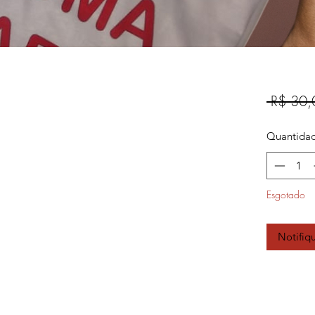
 R$ 30,
Quantida
Esgotado
Notifiq