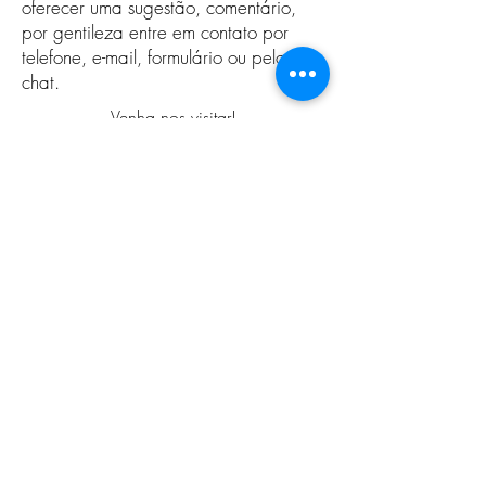
oferecer uma sugestão, comentário,
por gentileza entre em contato por
telefone, e-mail, formulário ou pelo
chat.
Venha nos visitar!
Rua do Tesouro ,39 1º andar Centro
Salvador, Bahia, Brasil
Tel:
55 71 981929339
WhatsApp