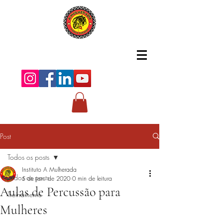
Post
Todos os posts
Instituto A Mulherada
Todos os posts
5 de jan. de 2020
0 min de leitura
Aulas de Percussão para
Treinamento
Mulheres